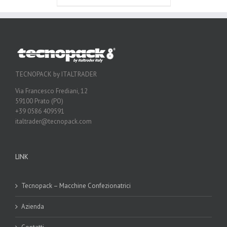
TECNOPACK by ITALTRADER
Via Francesco Frediani, 12
59100 Prato (PO)
+39 0586 409591
italtrader@tecnopack.com
LINK
Tecnopack – Macchine Confezionatrici
Azienda