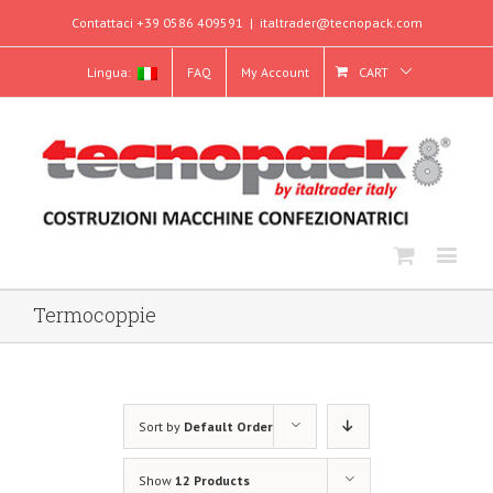
Contattaci +39 0586 409591
|
italtrader@tecnopack.com
Lingua:
FAQ
My Account
CART
Termocoppie
Sort by
Default Order
Show
12 Products