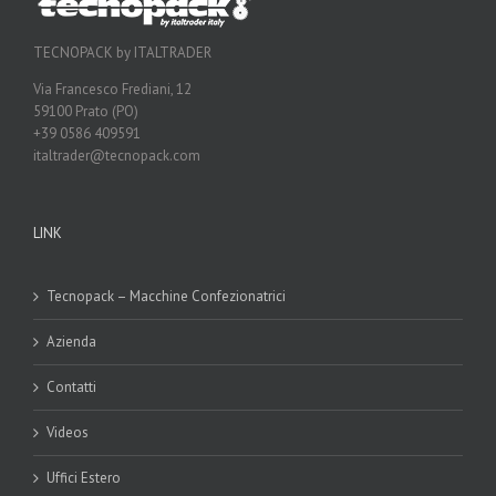
TECNOPACK by ITALTRADER
Via Francesco Frediani, 12
59100 Prato (PO)
+39 0586 409591
italtrader@tecnopack.com
LINK
Tecnopack – Macchine Confezionatrici
Azienda
Contatti
Videos
Uffici Estero