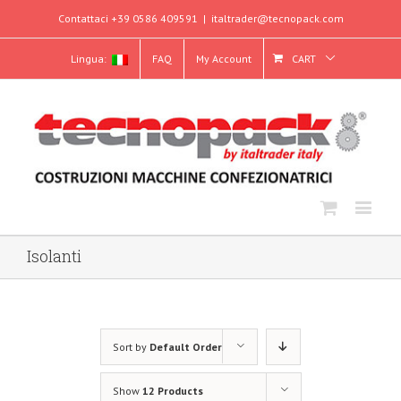
Contattaci +39 0586 409591
|
italtrader@tecnopack.com
Lingua:
FAQ
My Account
CART
Isolanti
Sort by
Default Order
Show
12 Products