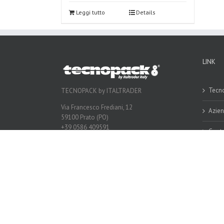
Leggi tutto
Details
LINK
Tecno
TECNOPACK by ITALTRADER
Via Francesco Frediani, 12
Azie
59100 Prato (PO)
+39 0586 409591
Conta
italtrader@tecnopack.com
Vide
Uffici
Copyright 2016 Tecnopack | All Rights Reserved