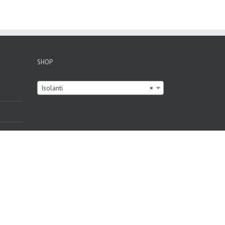
SHOP

Isolanti
×