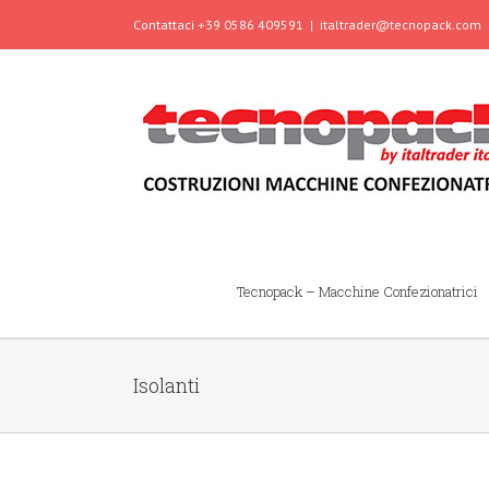
Contattaci +39 0586 409591
|
italtrader@tecnopack.com
Tecnopack – Macchine Confezionatrici
Isolanti