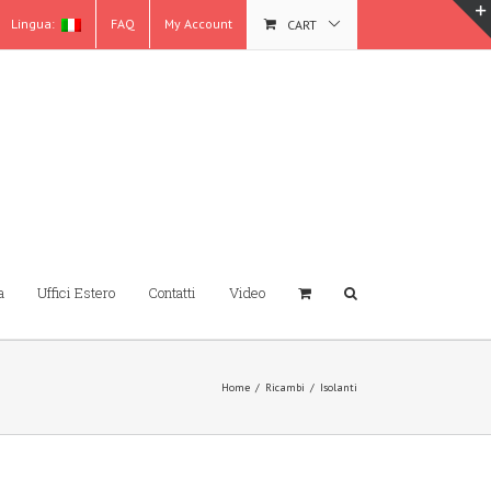
Lingua:
FAQ
My Account
CART
a
Uffici Estero
Contatti
Video
Home
/
Ricambi
/
Isolanti