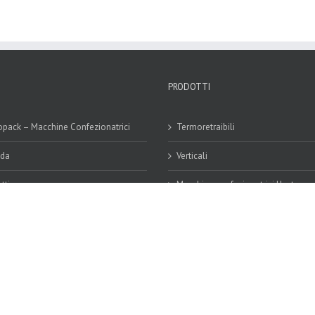
PRODOTTI
pack – Macchine Confezionatrici
Termoretraibili
nda
Verticali
tti
Macchine confezionatrici Usate
os
 Estero