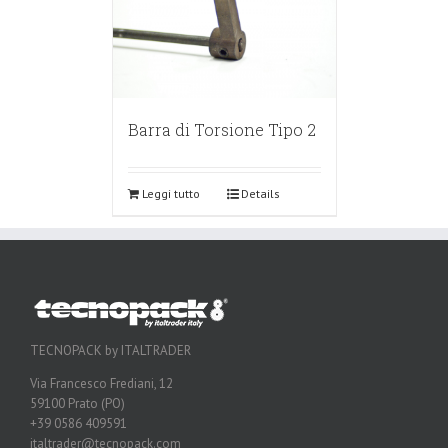
Barra di Torsione Tipo 2
Leggi tutto
Details
TECNOPACK by ITALTRADER
Via Francesco Frediani, 12
59100 Prato (PO)
+39 0586 409591
italtrader@tecnopack.com