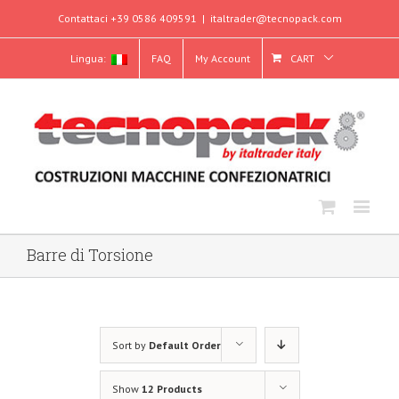
Contattaci +39 0586 409591
|
italtrader@tecnopack.com
Lingua:
FAQ
My Account
CART
Barre di Torsione
Sort by
Default Order
Show
12 Products