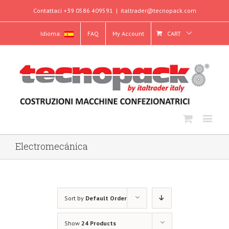
Contattaci +39 0586 409591
|
italtrader@tecnopack.com
Idioma:
FAQ
My Account
CART
Electromecánica
Sort by
Default Order
Show
24 Products