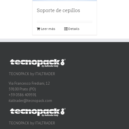
Soporte de cepillos
Leer más
Details
TECNOPACK by ITALTRADER
Via Francesco Frediani, 12
59100 Prato (PO)
+39 0586 409591
italtrader@tecnopack.com
TECNOPACK by ITALTRADER