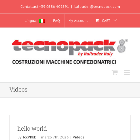
Contattaci +39 0586 409591
|
italtrader@tecnopack.com
Lingua:
FAQ
My Account
CART
Videos
hello world
By
TccPKkk
|
marzo 7th, 2026
|
Videos