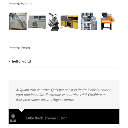
Recent Works
Recent Posts
hello world
Aliquam erat volutpat. Quisque at est id ligula facilisis laoreet
eget pulvinar nibh. Suspendisse at ultrices dui. Curabitur ac
felis arcu sadips ipsums fugiats nemis.
Luke Beck
,
Theme Fusion