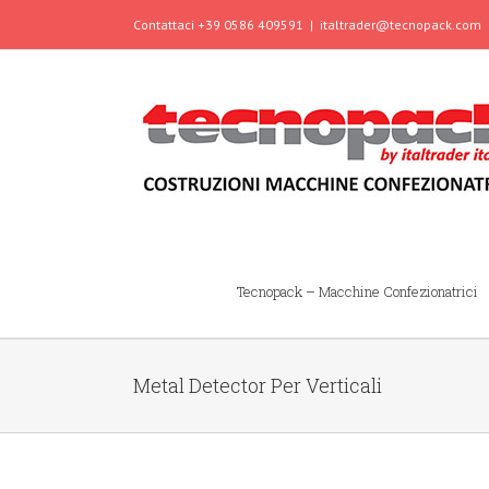
Contattaci +39 0586 409591
|
italtrader@tecnopack.com
Tecnopack – Macchine Confezionatrici
Metal Detector Per Verticali