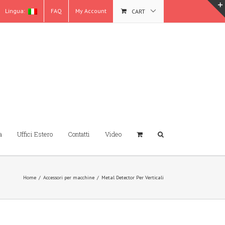
Lingua:
FAQ
My Account
CART
a
Uffici Estero
Contatti
Video
Home
/
Accessori per macchine
/
Metal Detector Per Verticali