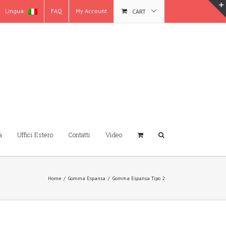
Lingua:
FAQ
My Account
CART
a
Uffici Estero
Contatti
Video
Home
/
Gomma Espansa
/
Gomma Espansa Tipo 2