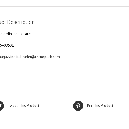
ct Description
 o ordini contattare:
86409591
agazzino.italtrader@tecnopack.com
Tweet This Product
Pin This Product