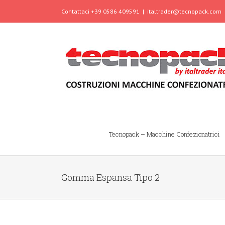
Contattaci +39 0586 409591
|
italtrader@tecnopack.com
Tecnopack – Macchine Confezionatrici
Gomma Espansa Tipo 2