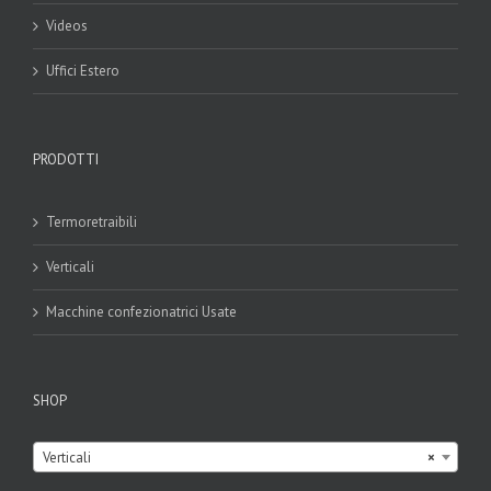
Videos
Uffici Estero
PRODOTTI
Termoretraibili
Verticali
Macchine confezionatrici Usate
SHOP

Verticali
×