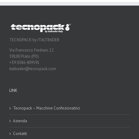
TECNOPACK by ITALTRADER
Via Francesco Frediani, 12
59100 Prato (PO)
+39 0586 409591
italtrader@tecnopack.com
LINK
Tecnopack – Macchine Confezionatrici
Azienda
Contatti