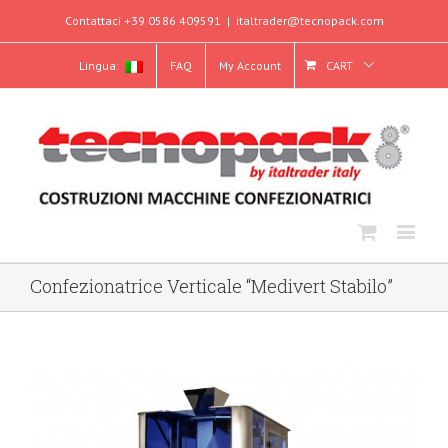
Contattaci +39 0586 409591
|
italtrader@tecnopack.com
Lingua:
FAQ
My Account
CART
Confezionatrice Verticale “Medivert Stabilo”