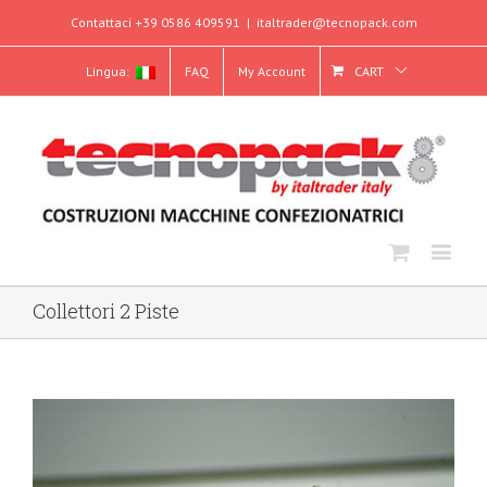
Contattaci +39 0586 409591
|
italtrader@tecnopack.com
Lingua:
FAQ
My Account
CART
Collettori 2 Piste