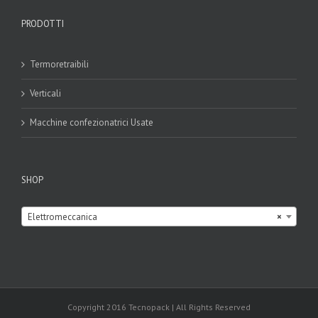
PRODOTTI
Termoretraibili
Verticali
Macchine confezionatrici Usate
SHOP

Elettromeccanica
×
Copyright 2016 Tecnopack | All Rights Reserved