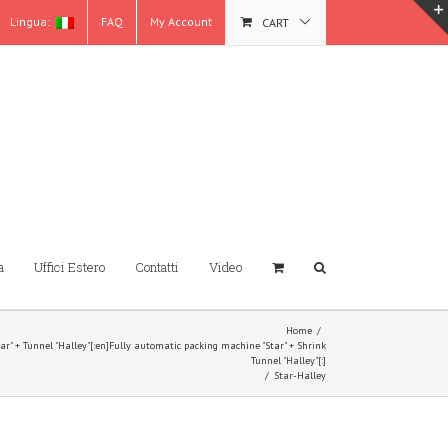
Lingua:
FAQ
My Account
CART
a
Uffici Estero
Contatti
Video
Home
/
ar" + Tunnel "Halley"[:en]Fully automatic packing machine "Star" + Shrink
Tunnel "Halley"[:]
/
Star-Halley