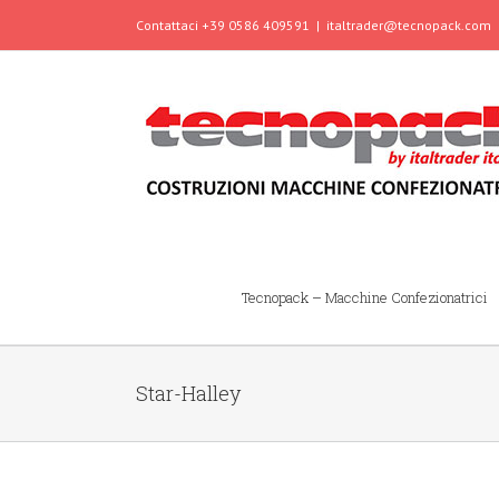
Contattaci +39 0586 409591
|
italtrader@tecnopack.com
Tecnopack – Macchine Confezionatrici
Star-Halley