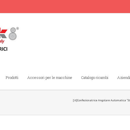
Prodotti
Accessori per le macchine
Catalogo ricambi
Aziend
[:it]Confezionatrice Angolare Automatica "St